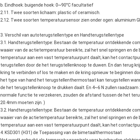
b. Eindhoek: buigende hoek: 0~90°C facultatief
2.11. Twee soorten lichaam: plastic of ceramisch.
2.12. Twee soorten temperatuursensor zien onder ogen: aluminium G
3. Verschil van autoterugstellentype en Handterugstellentype
3.1. Handterugstellentype: Bestaan de temperatuur ontdekkende com
waaier van de actietemperatuur bereikte, zal het snel springen en d
temperatuur aan een vast temperatuurpunt daalt, kan het contactpunt
terugstellen door de het terugstellenknoop te duwen. En dan terug kr
kring te verbinden of los te maken en de kring opnieuw te beginnen door
het type van hand het terugstellenthermostaat kan terugstellen wan
de het terugstellenknoop te drukken daalt. En 4~6 N zullen raadzaam zi
normale functie te verzekeren, zouden de afstand tussen de het ter
20.4mm moeten zijn. )
3.2. Handterugstellentype: Bestaan de temperatuur ontdekkende com
waaier van de actietemperatuur bereikte, zal het snel springen en d
temperatuur aan een vast temperatuurpunt daalt, kan het contactpun
4.
KSD301 (H31) de
Toepassing
van
de
bimetaalthermostaat