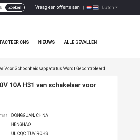
Vraag een offerte aan
|
Dutch
Zoeken
TACTEER ONS
NIEUWS
ALLE GEVALLEN
ar Voor Schoonheidsappatatus Wordt Gecontroleerd
50V 10A H31 van schakelaar voor
mst:
DONGGUAN, CHINA
HENGHAO
UL CQC TUV ROHS