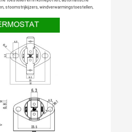
he toestellen en in koffiepotten,
automatische
en
, stoomstrijkijzers, windverwarmingstoestellen,