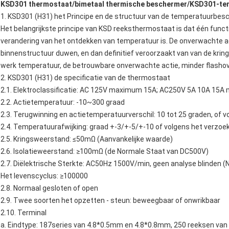
KSD301 thermostaat
/
bimetaal thermische beschermer
/
KSD301-te
1.
KSD301 (H31) het
Principe en de structuur van de
temperatuurbes
Het belangrijkste principe van
KSD reeksthermostaat
is dat één func
verandering van het ontdekken van temperatuur is. De onverwachte ac
binnenstructuur duwen, en dan definitief veroorzaakt van van de kring
werk temperatuur, de betrouwbare onverwachte actie, minder flashove
2.
KSD301
(H31)
de
specificatie van de
thermostaat
2.1.
Elektroclassificatie: AC 125V maximum 15A; AC250V 5A 10A 15
2.2. Actietemperatuur: -10~300 graad
2.3. Terugwinning en actietemperatuurverschil: 10 tot 25 graden, of vo
2.4. Temperatuurafwijking: graad +-3/+-5/+-10 of volgens het verzoek
2.5. Kringsweerstand: ≤50mΩ (Aanvankelijke waarde)
2.6. Isolatieweerstand: ≥100mΩ (de Normale Staat van DC500V)
2.7. Diëlektrische Sterkte: AC50Hz 1500V/min, geen analyse blinden (
Het levenscyclus: ≥100000
2.8. Normaal gesloten of open
2.9. Twee soorten het opzetten - steun: beweegbaar of onwrikbaar
2.10. Terminal
a. Eindtype: 187series van 4.8*0.5mm en 4.8*0.8mm, 250 reeksen va