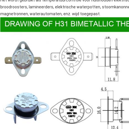
Het wordt gebruikt als temperatuurcontrole voor huishouden elektrisc
broodroosters
, lamineerders,
elektrische waterpotten
,
stoomkanonn
magnetronnen
, waterautomaten, enz. wijd toegepast.