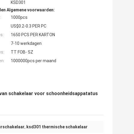
KSD301
den Algemene voorwaarden:
:
1000pcs
US$0.2-0.3 PER PC
s:
1650 PCS PER KARTON
7-10 werkdagen
es:
TT FOB- SZ
en:
1000000pcs per maand
 van schakelaar voor schoonheidsappatatus
rschakelaar
,
ksd301 thermische schakelaar