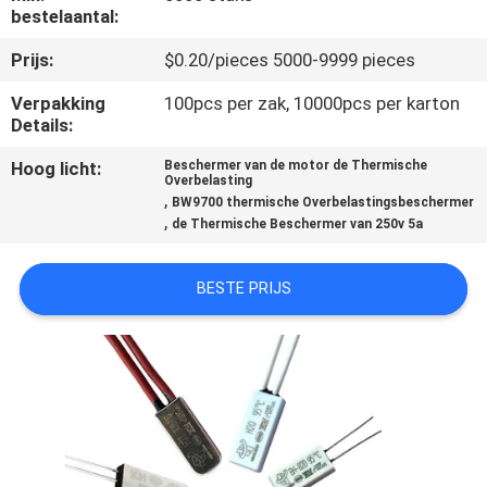
bestelaantal:
KWALITEITSCONTROLE
Prijs:
$0.20/pieces 5000-9999 pieces
Verpakking
100pcs per zak, 10000pcs per karton
CONTACTEER
Details:
ONS
Hoog licht:
Beschermer van de motor de Thermische
Overbelasting
,
BW9700 thermische Overbelastingsbeschermer
NIEUWS
,
de Thermische Beschermer van 250v 5a
ALLE
BESTE PRIJS
GEVALLEN
SITEMAP
PRIVACY