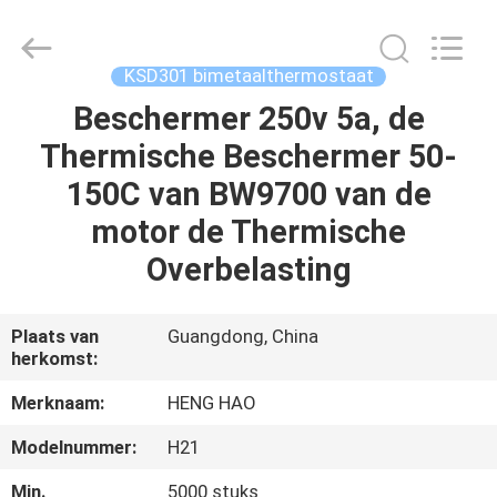
Heng
Hao
Electric
Co.,
Ltd.
KSD301 bimetaalthermostaat
All
Rights
Reserved.
Beschermer 250v 5a, de
THUIS
Thermische Beschermer 50-
PRODUCTEN
150C van BW9700 van de
motor de Thermische
VR-
Overbelasting
SHOW
Plaats van
Guangdong, China
herkomst:
OVER
ONS
Merknaam:
HENG HAO
Modelnummer:
H21
FABRIEKSREIS
Min.
5000 stuks