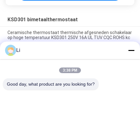
KSD301 bimetaalthermostaat
Ceramische thermostaat thermische afgesneden schakelaar
op hoge temperatuur KSD301 250V 16A UL TUV CQC ROHS kc
Li
De bimetaalthermostaten van de Schijf Onverwachte Actie,
lage temperatuur beperkten controleschakelaar H31 250V 10
13C
3:38 PM
Onverwachte Actietype KSD301 Bimetaalthermostaatac
125V 250V Geschatte Macht
Good day, what product are you looking for?
populaire categorieën
Alle
KSD 
KSD301 
Bimetaalthermostaat
Bimetaalthermostaat
Thermische 
KSD302 
Beschermingsschakelaar
Thermostaat