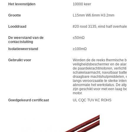
Het levenstijden
10000 keer
Grootte
L15mm W6.6mm H3.2mm
Looddraad
#20 rood 3135, eind half overhalen, 
De weerstand van de
≤50mΩ
contactsluiting
Isolatieweerstand
≥100mΩ
Gebruikt voor
Worden de de reeks thermische besc
veiligheidsbeschermer en de alarmapp
de paardekrachtmotoren, verlichting
schakelaarmacht, navulbaar batterijpa
draagbare machtshulpmiddelen, elekt
langs veroorzaakte te sterke intensite
abnormale het werkstatus. De afge
zijn geschikt voor met een laag bedekt
motor.
Goedgekeurd certificaat
UL CQC TUV KC ROHS