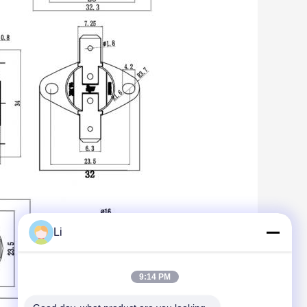
Li
9:14 PM