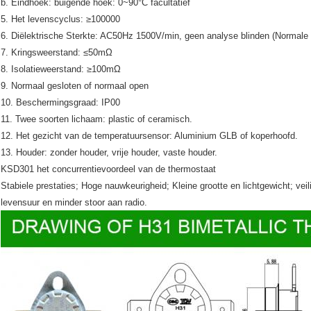
b. Eindhoek: buigende hoek: 0~90°C facultatief
5. Het levenscyclus: ≥100000
6. Diëlektrische Sterkte: AC50Hz 1500V/min, geen analyse blinden (Normale 
7. Kringsweerstand: ≤50mΩ
8. Isolatieweerstand: ≥100mΩ
9. Normaal gesloten of normaal open
10. Beschermingsgraad: IP00
11. Twee soorten lichaam: plastic of ceramisch.
12. Het gezicht van de temperatuursensor: Aluminium GLB of koperhoofd.
13. Houder: zonder houder, vrije houder, vaste houder.
KSD301 het concurrentievoordeel van de thermostaat
Stabiele prestaties; Hoge nauwkeurigheid; Kleine grootte en lichtgewicht; ve
levensuur en minder stoor aan radio.