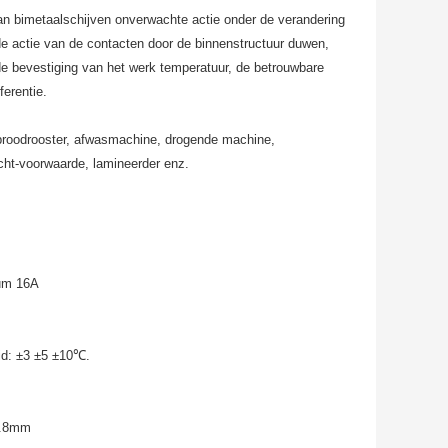
an bimetaalschijven onverwachte actie onder de verandering
de actie van de contacten door de binnenstructuur duwen,
 de bevestiging van het werk temperatuur, de betrouwbare
ferentie.
, broodrooster, afwasmachine, drogende machine,
lucht-voorwaarde, lamineerder enz.
um 16A
eid: ±3 ±5 ±10℃.
0.8mm