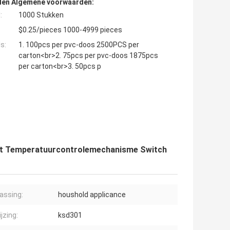
den Algemene voorwaarden:
:
1000 Stukken
$0.25/pieces 1000-4999 pieces
s:
1. 100pcs per pvc-doos 2500PCS per
carton<br>2. 75pcs per pvc-doos 1875pcs
per carton<br>3. 50pcs p
kt Temperatuurcontrolemechanisme Switch
assing:
houshold applicance
jzing:
ksd301