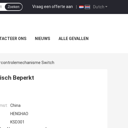
Vraag een offerte aan
|
Dutch
Zoeken
TACTEER ONS
NIEUWS
ALLE GEVALLEN
rcontrolemechanisme Switch
isch Beperkt
mst:
China
HENGHAO
KSD301