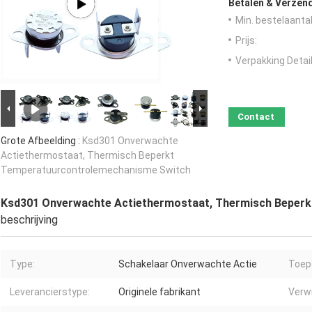
Betalen & Verzen
Min. bestelaantal
Prijs:
Verpakking Detail
Contact
Grote Afbeelding :
Ksd301 Onverwachte
Actiethermostaat, Thermisch Beperkt
Temperatuurcontrolemechanisme Switch
Ksd301 Onverwachte Actiethermostaat, Thermisch Beper
beschrijving
Type:
Schakelaar Onverwachte Actie
Toep
Leverancierstype:
Originele fabrikant
Verwi