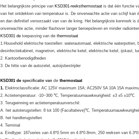
Het belangrijkste principe van
KSD301-reeksthermostaat
is dat één functie v
van het ontdekken van temperatuur is. De onverwachte actie van schijf kan 
en dan definitief veroorzaakt van van de kring. Het belangrijkste kenmerk is
onverwachte actie, minder flashover langer beroepsleven en minder radiointer
de
KSD301 de
toepassing van
thermostaat
1.Household elektrische toestellen: waterautomaat, elektrische waterpotten
desinfectiekabinet, magnetron, elektrische ketel, elektrische ketel, ijskast, 
2. Kantoorbenodigdheden
3. De hitte van de autozetel, autoijsbestrijder
de
KSD301 de
specificatie van
thermostaat
1.
Elektroclassificatie: AC 125V maximum 15A; AC250V 5A 10A 15A maxim
2. Actietemperatuur: -10~300 ℃, Temperatuurnauwkeurigheid: ±3 ±5 ±10℃.
3. Terugwinning en actietemperatuurverschil:
A. het autoterugstellen: 8 tot 100 (Facultatieve)℃, Temperatuurnauwkeurigh
B. het handterugstellen
4. Terminal
a. Eindtype: 187series van 4.8*0.5mm en 4.8*0.8mm, 250 reeksen van 6.3*