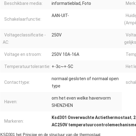
Beschikbare media:
informatieblad, Foto
Merk
AAN-UIT-
Huidi
Schakelaarfunctie:
(Ampè
Voltageclassificatie -
250V
Volta
AC:
gelijk
Voltage en stroom:
250V 10A-16A
Temp
Temperatuurtolerantie:
+-3c~+-5C
Het l
normaal gesloten of normaal open
Contacttype:
scha
type
om het even welke havenvorm
Haven:
SHENZHEN
Ksd301 Onverwachte Actiethermostaat
,
2
Markeren:
AC250V temperatuurcontrolemechanisme
de
KSD301 het Principe en de structuur van
thermostaat