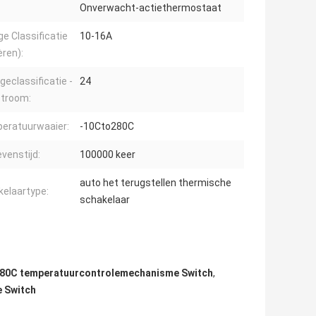
:
Onverwacht-actiethermostaat
ge Classificatie
10-16A
ren):
geclassificatie -
24
stroom:
eratuurwaaier:
-10Cto280C
evenstijd:
100000 keer
auto het terugstellen thermische
kelaartype:
schakelaar
80C temperatuurcontrolemechanisme Switch
,
 Switch