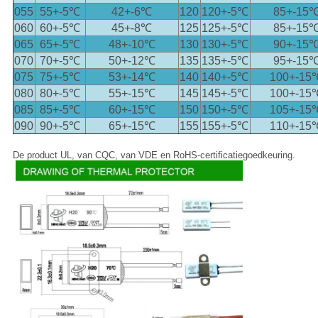
055
55+-5℃
42+-6℃
120
120+-5℃
85+-15
060
60+-5℃
45+-8℃
125
125+-5℃
85+-15
065
65+-5℃
48+-10℃
130
130+-5℃
90+-15
070
70+-5℃
50+-12℃
135
135+-5℃
95+-15
075
75+-5℃
53+-14℃
140
140+-5℃
100+-15
080
80+-5℃
55+-15℃
145
145+-5℃
100+-15
085
85+-5℃
60+-15℃
150
150+-5℃
105+-15
090
90+-5℃
65+-15℃
155
155+-5℃
110+-15
De product UL, van CQC, van VDE en RoHS-certificatiegoedkeuring.