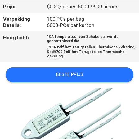
Prijs:
$0.20/pieces 5000-9999 pieces
KWALITEITSCONTROLE
Verpakking
100 PCs per bag
Details:
6000-PCs per karton
CONTACTEER
Hoog licht:
10A temperatuur van Schakelaar wordt
gecontroleerd die
ONS
,
,
16A zelf het Terugstellen Thermische Zekering
Ksd9700 Zelf het Terugstellen Thermische
Zekering
NIEUWS
BESTE PRIJS
ALLE
GEVALLEN
SITEMAP
PRIVACY