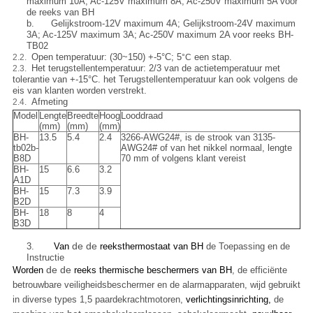
maximum 10A; Ac-125V maximum 8A; Ac-250V maximum 5A voor
de reeks van BH
b.
Gelijkstroom-12V maximum 4A; Gelijkstroom-24V maximum
3A; Ac-125V maximum 3A; Ac-250V maximum 2A voor reeks BH-
TB02
Open temperatuur: (30~150) +-5°C; 5
een stap.
2.2.
°C
Het terugstellentemperatuur: 2/3 van de actietemperatuur met
2.3.
tolerantie van +-15°C. het Terugstellentemperatuur kan ook volgens de
eis van klanten worden verstrekt.
Afmeting
2.4.
Model
Lengte
Breedte
Hoog
Looddraad
(mm)
(mm)
(mm)
BH-
13.5
5.4
2.4
3266-AWG24#, is de strook van 3135-
tb02b-
AWG24# of van het nikkel normaal, lengte
B8D
70 mm of volgens klant vereist
BH-
15
6.6
3.2
A1D
BH-
15
7.3
3.9
B2D
BH-
18
8
4
B3D
de de
3.
Van
reeksthermostaat van BH
de Toepassing en de
Instructie
de de
Worden
reeks thermische beschermers van BH
, de efficiënte
betrouwbare veiligheidsbeschermer en de alarmapparaten, wijd gebruikt
in diverse types 1,5 paardekrachtmotoren,
verlichtingsinrichting,
de