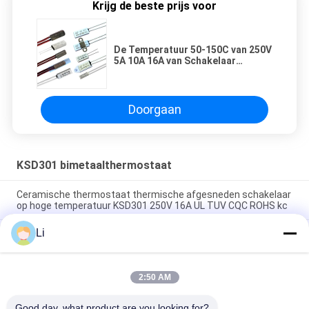
Krijg de beste prijs voor
De Temperatuur 50-150C van 250V
5A 10A 16A van Schakelaar
Ksd9700 wordt gecontroleerd die
Doorgaan
KSD301 bimetaalthermostaat
Ceramische thermostaat thermische afgesneden schakelaar
op hoge temperatuur KSD301 250V 16A UL TUV CQC ROHS kc
Li
De bimetaalthermostaten van de Schijf Onverwachte Actie,
lage temperatuur beperkten controleschakelaar H31 250V 10
13C
2:50 AM
Onverwachte Actietype KSD301 Bimetaalthermostaatac
125V 250V Geschatte Macht
Good day, what product are you looking for?