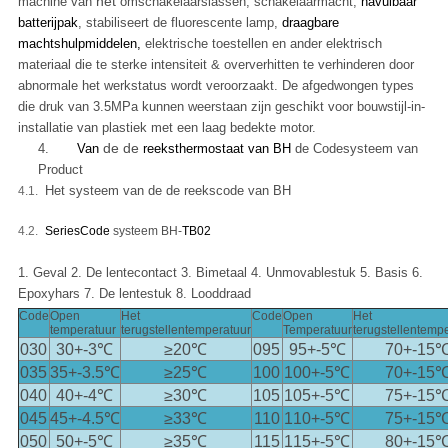
het
machine van
omschakelaarslassen, schakelaarmacht,
navulbaar
batterijpak
, stabiliseert de fluorescente lamp,
draagbare
machtshulpmiddelen,
elektrische toestellen en ander elektrisch
materiaal die te sterke intensiteit & oververhitten te verhinderen door
abnormale het werkstatus wordt veroorzaakt. De afgedwongen types
die druk van 3.5MPa kunnen weerstaan zijn geschikt voor bouwstijl-in-
installatie van plastiek met een laag bedekte motor.
de de
4.
Van
reeksthermostaat van BH
de Codesysteem van
Product
Het systeem van de de reekscode van BH
4.1.
4.2.
SeriesCode
systeem BH-
TB02
1. Geval 2. De lentecontact 3. Bimetaal 4. Unmovablestuk 5. Basis 6.
Epoxyhars 7. De lentestuk 8. Looddraad
Code
Open
Het
Code
Open
Het
temperatuur
terugstellentemperatuur
Temperatuur
terugstellentemp
030
30+-3℃
≥20℃
095
95+-5℃
70+-15
035
35+-3.5℃
≥25℃
100
100+-5℃
70+-15
040
40+-4℃
≥30℃
105
105+-5℃
75+-15
045
45+-4.5℃
≥33℃
110
110+-5℃
75+-15
050
50+-5℃
≥35℃
115
115+-5℃
80+-15