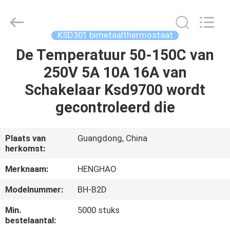
Heng
Hao
Electric
Co.,
Ltd.
KSD301 bimetaalthermostaat
All
Rights
Reserved.
De Temperatuur 50-150C van
THUIS
250V 5A 10A 16A van
PRODUCTEN
Schakelaar Ksd9700 wordt
gecontroleerd die
VR-
SHOW
Plaats van
Guangdong, China
herkomst:
OVER
Merknaam:
HENGHAO
ONS
Modelnummer:
BH-B2D
Min.
5000 stuks
FABRIEKSREIS
bestelaantal: