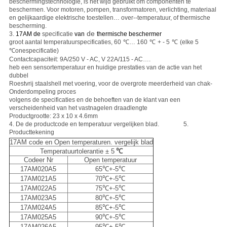
beschermingstechnologie, is het wijd gebruikt om componenten te
beschermen. Voor motoren, pompen, transformatoren, verlichting, materiaal
en gelijkaardige elektrische toestellen… over--temperatuur, of thermische
bescherming.
de
3.
17AM de
specificatie
van
thermische beschermer
groot aantal temperatuurspecificaties, 60
℃
… 160
℃
+ - 5
℃
(elke 5
℃one
specificatie)
Contactcapaciteit: 9A/250 V - AC, V 22A/115 - AC….
heb een sensortemperatuur en huidige prestaties van de actie van het
dubbel
Roestvrij staalshell met voering, voor de overgrote meerderheid van chak-
Onderdompeling proces
volgens de specificaties en de behoeften van de klant van een
verscheidenheid van het vastnagelen draadlengte
Productgrootte: 23 x 10 x 4.6mm
4. De de productcode en temperatuur vergelijken blad. 5.
Producttekening
17AM code en Open temperaturen. vergelijk blad
Temperatuurtolerantie ± 5
℃
Codeer Nr
Open temperatuur
17AM020A5
6
5℃+-5℃
17AM021A5
70
℃+-5℃
17AM022A5
75
℃+-5℃
17AM023A5
80
℃+-5℃
17AM024A5
85
℃+-5℃
17AM025A5
90
℃+-5℃
17AM026A5
95
℃+-5℃