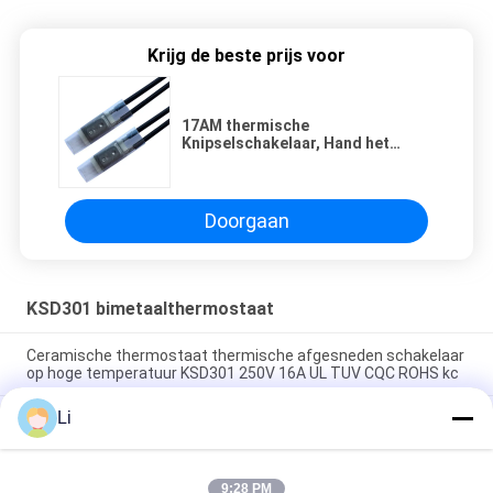
Krijg de beste prijs voor
17AM thermische
Knipselschakelaar, Hand het
Terugstellenthermostaat van
17AM PTC
Doorgaan
KSD301 bimetaalthermostaat
Ceramische thermostaat thermische afgesneden schakelaar
op hoge temperatuur KSD301 250V 16A UL TUV CQC ROHS kc
Li
De bimetaalthermostaten van de Schijf Onverwachte Actie,
lage temperatuur beperkten controleschakelaar H31 250V 10
13C
9:28 PM