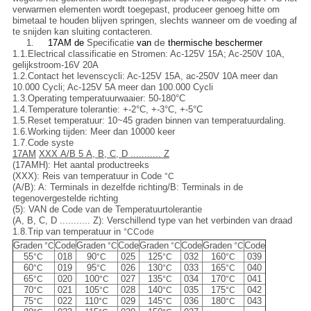
verwarmen elementen wordt toegepast, produceer genoeg hitte om
bimetaal te houden blijven springen, slechts wanneer om de voeding af
te snijden kan
sluiting
contacteren
.
de
1.
17AM de
Specificatie
van
thermische beschermer
1.1.Electrical classificatie en Stromen: Ac-125V 15A; Ac-250V 10A,
gelijkstroom-16V 20A
1.2.Contact het levenscycli: Ac-125V 15A, ac-250V 10A meer dan
10.000 Cycli; Ac-125V 5A meer dan 100.000 Cycli
1.3.Operating temperatuurwaaier: 50-180°C
1.4.Temperature tolerantie: +-2°C, +-3°C, +-5°C
1.5.Reset temperatuur: 10~45 graden binnen van temperatuurdaling.
1.6.Working tijden: Meer dan 10000 keer
1.7.Code syste
17AM
XXX A/B 5 A, B, C, D ........... Z
(17AMH): Het aantal productreeks
(XXX): Reis van temperatuur in Code
°C
(A/B): A: Terminals in dezelfde richting/B: Terminals in de
tegenovergestelde richting
(5): VAN de Code van de Temperatuurtolerantie
(A, B, C, D ........... Z): Verschillend type van het verbinden van draad
1.8.Trip van temperatuur in
°CCode
Graden
Code
Graden
Code
Graden
Code
Graden
Code
°C
°C
°C
°C
55
018
90
025
125
032
160
039
°C
°C
°C
°C
60
019
95
026
130
033
165
040
°C
°C
°C
°C
65
020
100
027
135
034
170
041
°C
°C
°C
°C
70
021
105
028
140
035
175
042
°C
°C
°C
°C
75
022
110
029
145
036
180
043
°C
°C
°C
°C