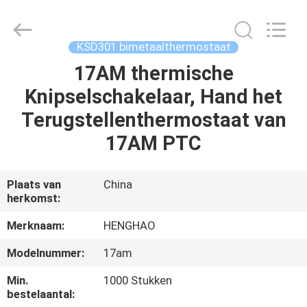
Heng
Hao
Electric
Co.,
Ltd.
KSD301 bimetaalthermostaat
All
Rights
Reserved.
17AM thermische
THUIS
Knipselschakelaar, Hand het
PRODUCTEN
Terugstellenthermostaat van
17AM PTC
VR-
SHOW
Plaats van
China
herkomst:
OVER
Merknaam:
HENGHAO
ONS
Modelnummer:
17am
Min.
1000 Stukken
FABRIEKSREIS
bestelaantal: