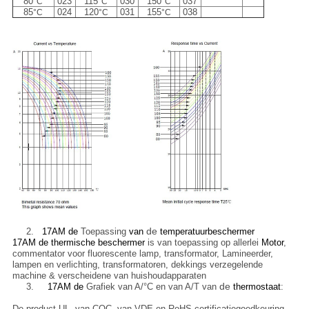
80
023
115
030
150
037
°C
°C
°C
85
024
120
031
155
038
°C
°C
°C
de
2.
17AM de
Toepassing
van
temperatuurbeschermer
17AM de thermische beschermer
is van toepassing op allerlei
Motor
,
commentator voor fluorescente lamp, transformator, Lamineerder,
lampen en verlichting, transformatoren, dekkings verzegelende
machine & verscheidene van huishoudapparaten
de
3.
17AM de
Grafiek van A/°C en van A/T van
thermostaat
:
De product UL, van CQC, van VDE en RoHS-certificatiegoedkeuring.