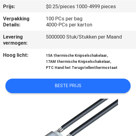
Prijs:
$0.25/pieces 1000-4999 pieces
KWALITEITSCONTROLE
Verpakking
100 PCs per bag
Details:
4000-PCs per karton
CONTACTEER
Levering
5000000 Stuk/Stukken per Maand
ONS
vermogen:
Hoog licht:
,
15A thermische Knipselschakelaar
NIEUWS
,
17AM thermische Knipselschakelaar
PTC Hand het Terugstellenthermostaat
ALLE
BESTE PRIJS
GEVALLEN
SITEMAP
PRIVACY