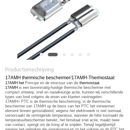
POLICY
Productomschrijving
17AMH thermische beschermer
/
17AMH-Thermostaat
de
17AMH het
Principe en de structuur van
thermostaat
17AMH
is een bovenmatig-huidige thermische beschermer met
compact ontwerp, snel en nauwkeurige actie, kunnen wij verschillende
types van lood volgens de eisen van klanten vastnagelen.
17AMH+ PTC is de thermische bescherming, in de thermische
beschermer van 17AMH op de basis van het PTC het verwarmen
element binnen geïnstalleerd, wegens het elektrowerk is niet normaal,
veroorzaakt de omringende temperatuur, wanneer de hitte losmaakt de
temperatuurbeschermer bereikt, het bimetaal snel actie, maakt twee
van contact, springt om de kring af te snijden. Terwijl tegelijkertijd
wegens het gebroken die aanrakingspunt op het voltage op de PTC het