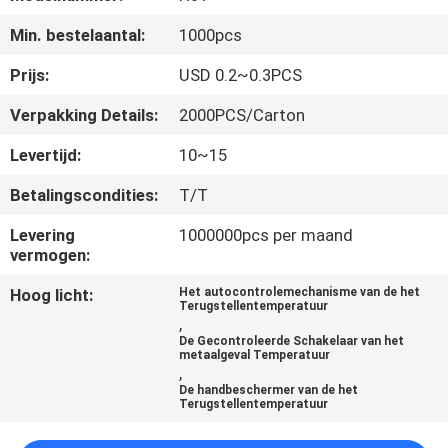
Min. bestelaantal:
1000pcs
KWALITEITSCONTROLE
Prijs:
USD 0.2~0.3PCS
CONTACTEER
Verpakking Details:
2000PCS/Carton
ONS
Levertijd:
10~15
Betalingscondities:
T/T
NIEUWS
Levering
1000000pcs per maand
vermogen:
ALLE
Hoog licht:
Het autocontrolemechanisme van de het
GEVALLEN
Terugstellentemperatuur
,
De Gecontroleerde Schakelaar van het
metaalgeval Temperatuur
SITEMAP
,
De handbeschermer van de het
Terugstellentemperatuur
PRIVACY