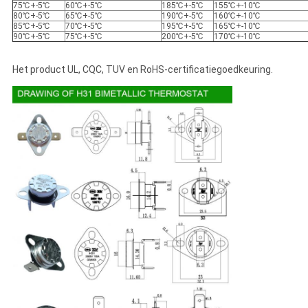
75℃+-5℃
60℃+-5℃
185℃+-5℃
155℃+-10℃
80℃+-5℃
65℃+-5℃
190℃+-5℃
160℃+-10℃
85℃+-5℃
70℃+-5℃
195℃+-5℃
165℃+-10℃
90℃+-5℃
75℃+-5℃
200℃+-5℃
170℃+-10℃
Het product UL, CQC, TUV en RoHS-certificatiegoedkeuring.