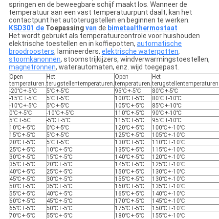
springen en de beweegbare schijf maakt los. Wanneer de
temperatuur aan een vast temperatuurpunt daalt, kan het
contactpunt het autoterugstellen en beginnen te werken.
KSD301 de
Toepassing
van
de
bimetaalthermostaat
Het wordt gebruikt als temperatuurcontrole voor huishouden
elektrische toestellen en in koffiepotten,
automatische
broodroosters
, lamineerders,
elektrische waterpotten
,
stoomkanonnen
, stoomstrijkijzers, windverwarmingstoestellen,
magnetronnen
, waterautomaten, enz. wijd toegepast.
Open
Het
Open
Het
temperaturen.
terugstellentemperaturen.
temperaturen.
terugstellentemperaturen
-20℃+-5℃
5℃+-5℃
95℃+-5℃
80℃+-5℃
-15℃+-5℃
5℃+-5℃
100℃+-5℃
80℃+-10℃
-10℃+-5℃
5℃+-5℃
105℃+-5℃
85℃+-10℃
0℃+-5℃
-10℃+-5℃
110℃+-5℃
90℃+-10℃
5℃+-5C
-5℃+-5℃
115℃+-5℃
95℃+-10℃
10℃+-5℃
0℃+-5℃
120℃+-5℃
100℃+-10℃
15℃+-5℃
5℃+-5℃
125℃+-5℃
105℃+-10℃
20℃+-5℃
5℃+-5℃
130℃+-5℃
110℃+-10℃
25℃+-5℃
10℃+-5℃
135℃+-5℃
115℃+-10℃
30℃+-5℃
15℃+-5℃
140℃+-5℃
120℃+-10℃
35℃+-5℃
20℃+-5℃
145℃+-5℃
125℃+-10℃
40℃+-5℃
25℃+-5℃
150℃+-5℃
130℃+-10℃
45℃+-5℃
30℃+-5℃
155℃+-5℃
130℃+-10℃
50℃+-5℃
35℃+-5℃
160℃+-5℃
135℃+-10℃
55℃+-5℃
40℃+-5℃
165℃+-5℃
140℃+-10℃
60℃+-5℃
45℃+-5℃
170℃+-5℃
145℃+-10℃
65℃+-5℃
50℃+-5℃
175℃+-5℃
150℃+-10℃
70℃+-5℃
55℃+-5℃
180℃+-5℃
155℃+-10℃