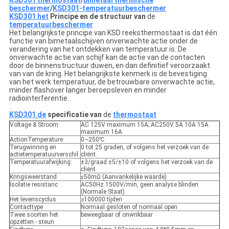
KSD301 thermostaat
/
bimetaal thermische
beschermer
/
KSD301-temperatuurbeschermer
KSD301 het
Principe en de structuur van
de
temperatuurbeschermer
Het belangrijkste principe van KSD reeksthermostaat is dat één
functie van bimetaalschijven onverwachte actie onder de
verandering van het ontdekken van temperatuur is. De
onverwachte actie van schijf kan de actie van de contacten
door de binnenstructuur duwen, en dan definitief veroorzaakt
van van de kring. Het belangrijkste kenmerk is de bevestiging
van het werk temperatuur, de betrouwbare onverwachte actie,
minder flashover langer beroepsleven en minder
radiointerferentie.
KSD301
de
specificatie van
de
thermostaat
Voltage & Stroom
AC 125V maximum 15A; AC250V 5A 10A 15A
maximum 16A
ActionTemperature
0~250℃
Terugwinning en
0 tot 25 graden, of volgens het verzoek van de
actietemperatuurverschil
cliënt.
Temperatuurafwijking:
±3/graad ±5/±10 of volgens het verzoek van de
cliënt
Kringsweerstand
≤50mΩ (Aanvankelijke waarde)
Isolatie resistanc
AC50Hz 1500V/min, geen analyse blinden
(Normale Staat)
Het levenscyclus
≥100000 tijden
Contacttype
Normaal gesloten of normaal open
Twee soorten het
beweegbaar of onwrikbaar
opzetten - steun