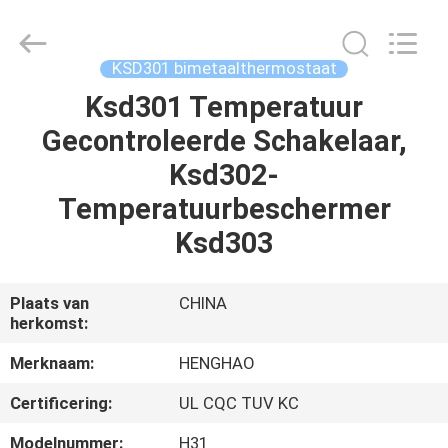
Heng
Hao
Electric
Co.,
Ltd.
KSD301 bimetaalthermostaat
All
Rights
Reserved.
Ksd301 Temperatuur
THUIS
Gecontroleerde Schakelaar,
PRODUCTEN
Ksd302-
Temperatuurbeschermer
VR-
Ksd303
SHOW
Plaats van
CHINA
herkomst:
OVER
ONS
Merknaam:
HENGHAO
Certificering:
UL CQC TUV KC
FABRIEKSREIS
Modelnummer:
H31