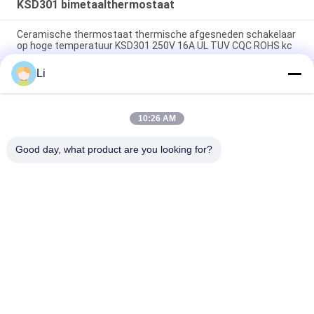
KSD301 bimetaalthermostaat
Ceramische thermostaat thermische afgesneden schakelaar
op hoge temperatuur KSD301 250V 16A UL TUV CQC ROHS kc
Li
De bimetaalthermostaten van de Schijf Onverwachte Actie,
lage temperatuur beperkten controleschakelaar H31 250V 10
13C
10:26 AM
Onverwachte Actietype KSD301 Bimetaalthermostaatac
125V 250V Geschatte Macht
Good day, what product are you looking for?
populaire categorieën
Alle
KSD 
KSD301 
Bimetaalthermostaat
Bimetaalthermostaat
Thermische 
KSD302 
Beschermingsschakelaar
Thermostaat
Ksd Thermische 
NTC-De Sensor Van De 