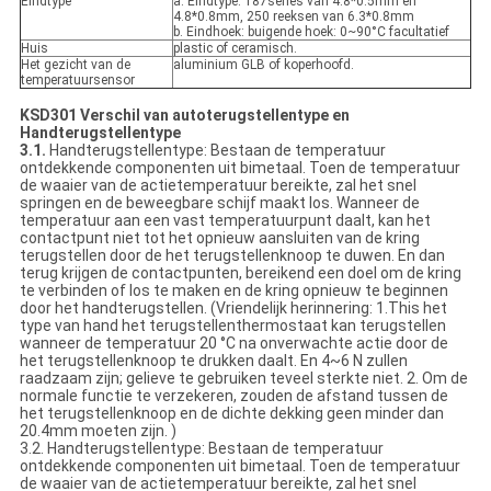
Eindtype
a. Eindtype: 187series van 4.8*0.5mm en
4.8*0.8mm, 250 reeksen van 6.3*0.8mm
b. Eindhoek: buigende hoek: 0~90°C facultatief
Huis
plastic of ceramisch.
Het gezicht van de
aluminium GLB of koperhoofd.
temperatuursensor
KSD301 Verschil van autoterugstellentype en
Handterugstellentype
3.1.
Handterugstellentype: Bestaan de temperatuur
ontdekkende componenten uit bimetaal. Toen de temperatuur
de waaier van de actietemperatuur bereikte, zal het snel
springen en de beweegbare schijf maakt los. Wanneer de
temperatuur aan een vast temperatuurpunt daalt, kan het
contactpunt niet tot het opnieuw aansluiten van de kring
terugstellen door de het terugstellenknoop te duwen. En dan
terug krijgen de contactpunten, bereikend een doel om de kring
te verbinden of los te maken en de kring opnieuw te beginnen
door het handterugstellen. (Vriendelijk herinnering: 1.This het
type van hand het terugstellenthermostaat kan terugstellen
wanneer de temperatuur 20 °C na onverwachte actie door de
het terugstellenknoop te drukken daalt. En 4~6 N zullen
raadzaam zijn; gelieve te gebruiken teveel sterkte niet. 2. Om de
normale functie te verzekeren, zouden de afstand tussen de
het terugstellenknoop en de dichte dekking geen minder dan
20.4mm moeten zijn. )
3.2. Handterugstellentype: Bestaan de temperatuur
ontdekkende componenten uit bimetaal. Toen de temperatuur
de waaier van de actietemperatuur bereikte, zal het snel