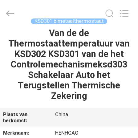
Heng
Hao
Electric
Co.,
Ltd.
KSD301 bimetaalthermostaat
All
Rights
Reserved.
Van de de
THUIS
Thermostaattemperatuur van
PRODUCTEN
KSD302 KSD301 van de het
Controlemechanismeksd303
VR-
Schakelaar Auto het
SHOW
Terugstellen Thermische
Zekering
OVER
ONS
Plaats van
China
herkomst:
FABRIEKSREIS
Merknaam:
HENHGAO