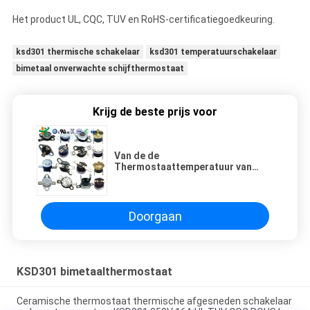
Het product UL, CQC, TUV en RoHS-certificatiegoedkeuring.
ksd301 thermische schakelaar
ksd301 temperatuurschakelaar
bimetaal onverwachte schijfthermostaat
Krijg de beste prijs voor
Van de de
Thermostaattemperatuur van
KSD302 KSD301 van de het
Controlemechanismeksd303
Schakelaar Auto het Terugstellen
Thermische Zekering
Doorgaan
KSD301 bimetaalthermostaat
Ceramische thermostaat thermische afgesneden schakelaar