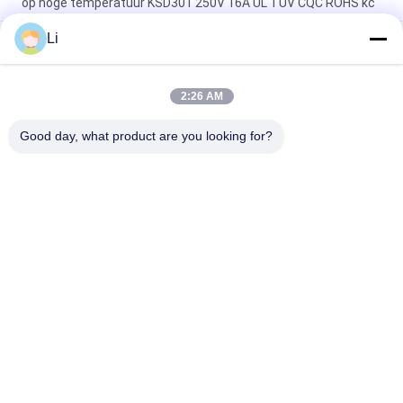
op hoge temperatuur KSD301 250V 16A UL TUV CQC ROHS kc
Li
De bimetaalthermostaten van de Schijf Onverwachte Actie,
lage temperatuur beperkten controleschakelaar H31 250V 10
13C
2:26 AM
Onverwachte Actietype KSD301 Bimetaalthermostaatac
125V 250V Geschatte Macht
Good day, what product are you looking for?
populaire categorieën
Alle
KSD 
KSD301 
Bimetaalthermostaat
Bimetaalthermostaat
Thermische 
KSD302 
Beschermingsschakelaar
Thermostaat
Ksd Thermische 
NTC-De Sensor Van De 
Schakelaar
Thermistortemperatuur
17AM Thermische 
Thermische 
Beschermer
Scheidingsschakelaar