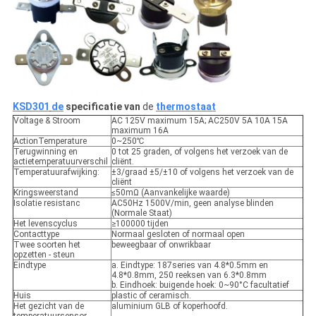
KSD301
de
specificatie van
de
thermostaat
Voltage & Stroom
AC 125V maximum 15A; AC250V 5A 10A 15A
maximum 16A
ActionTemperature
0~250℃
Terugwinning en
0 tot 25 graden, of volgens het verzoek van de
actietemperatuurverschil
cliënt.
Temperatuurafwijking:
±3/graad ±5/±10 of volgens het verzoek van de
cliënt
Kringsweerstand
≤50mΩ (Aanvankelijke waarde)
Isolatie resistanc
AC50Hz 1500V/min, geen analyse blinden
(Normale Staat)
Het levenscyclus
≥100000 tijden
Contacttype
Normaal gesloten of normaal open
Twee soorten het
beweegbaar of onwrikbaar
opzetten - steun
Eindtype
a. Eindtype: 187series van 4.8*0.5mm en
4.8*0.8mm, 250 reeksen van 6.3*0.8mm
b. Eindhoek: buigende hoek: 0~90°C facultatief
Huis
plastic of ceramisch.
Het gezicht van de
aluminium GLB of koperhoofd.