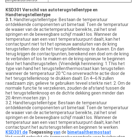
temperatuursensor
KSD301 Verschil van autoterugstellentype en
Handterugstellentype
3.1.
Handterugstellentype: Bestaan de temperatuur
ontdekkende componenten uit bimetaal. Toen de temperatuur
de waaier van de actietemperatuur bereikte, zal het snel
springen en de beweegbare schijf maakt los. Wanneer de
temperatuur aan een vast temperatuurpunt daalt, kan het
contactpunt niet tot het opnieuw aansluiten van de kring
terugstellen door de het terugstellenknoop te duwen. En dan
terug krijgen de contactpunten, bereikend een doel om de kring
te verbinden of los te maken en de kring opnieuw te beginnen
door het handterugstellen. (Vriendelijk herinnering: 1.This het
type van hand het terugstellenthermostaat kan terugstellen
wanneer de temperatuur 20 °C na onverwachte actie door de
het terugstellenknoop te drukken daalt. En 4~6 N zullen
raadzaam zijn; gelieve te gebruiken teveel sterkte niet. 2. Om de
normale functie te verzekeren, zouden de afstand tussen de
het terugstellenknoop en de dichte dekking geen minder dan
20.4mm moeten zijn. )
3.2. Handterugstellentype: Bestaan de temperatuur
ontdekkende componenten uit bimetaal. Toen de temperatuur
de waaier van de actietemperatuur bereikte, zal het snel
springen en de beweegbare schijf maakt los. Wanneer de
temperatuur aan een vast temperatuurpunt daalt, kan het
contactpunt het autoterugstellen en beginnen te werken.
KSD301 de
Toepassing
van
de
bimetaalthermostaat