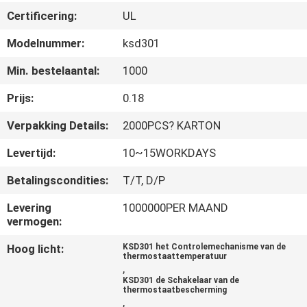
Certificering:
UL
KWALITEITSCONTROLE
Modelnummer:
ksd301
CONTACTEER
Min. bestelaantal:
1000
ONS
Prijs:
0.18
Verpakking Details:
2000PCS? KARTON
NIEUWS
Levertijd:
10~15WORKDAYS
Betalingscondities:
T/T, D/P
ALLE
GEVALLEN
Levering
1000000PER MAAND
vermogen:
SITEMAP
Hoog licht:
KSD301 het Controlemechanisme van de
thermostaattemperatuur
,
KSD301 de Schakelaar van de
PRIVACY
thermostaatbescherming
,