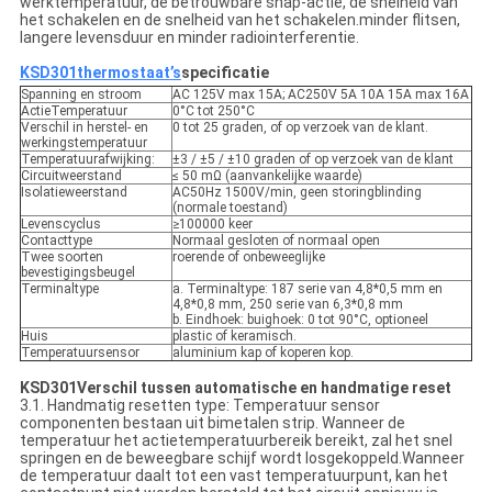
werktemperatuur, de betrouwbare snap-actie, de snelheid van
het schakelen en de snelheid van het schakelen.minder flitsen,
langere levensduur en minder radiointerferentie.
KSD301
thermostaat
’
s
specificatie
Spanning en stroom
AC 125V max 15A; AC250V 5A 10A 15A max 16A
ActieTemperatuur
0°C tot 250°C
Verschil in herstel- en
0 tot 25 graden, of op verzoek van de klant.
werkingstemperatuur
Temperatuurafwijking:
±3 / ±5 / ±10 graden of op verzoek van de klant
Circuitweerstand
≤ 50 mΩ (aanvankelijke waarde)
Isolatieweerstand
AC50Hz 1500V/min, geen storingblinding
(normale toestand)
Levenscyclus
≥100000 keer
Contacttype
Normaal gesloten of normaal open
Twee soorten
roerende of onbeweeglijke
bevestigingsbeugel
Terminaltype
a. Terminaltype: 187 serie van 4,8*0,5 mm en
4,8*0,8 mm, 250 serie van 6,3*0,8 mm
b. Eindhoek: buighoek: 0 tot 90°C, optioneel
Huis
plastic of keramisch.
Temperatuursensor
aluminium kap of koperen kop.
K
SD301
Verschil tussen automatische en handmatige reset
3.1. Handmatig resetten type: Temperatuur sensor
componenten bestaan uit bimetalen strip. Wanneer de
temperatuur het actietemperatuurbereik bereikt, zal het snel
springen en de beweegbare schijf wordt losgekoppeld.Wanneer
de temperatuur daalt tot een vast temperatuurpunt, kan het