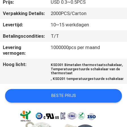
Prijs:
USD 0.3~0.5PCS
KWALITEITSCONTROLE
Verpakking Details:
2000PCS/Carton
Levertijd:
10~15 werkdagen
CONTACTEER
Betalingscondities:
T/T
ONS
Levering
1000000pcs per maand
vermogen:
NIEUWS
Hoog licht:
,
KSD301 Bimetalen thermostaatschakelaar
Temperatuurgestuurde schakelaar van de
thermostaat
ALLE
,
KSD201 temperatuurgestuurde schakelaar
GEVALLEN
BESTE PRIJS
SITEMAP
PRIVACY