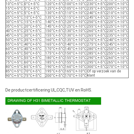
10°C+-5°C
0°C+-5°C
120°C+-5°C
100°C+-10°C
230°C+-5°C
200°C+-10°C
15°C+-5°C
5°C+-5°C
125°C+-5°C
105°C+-10°C
235°C+-5°C
205°C+-10°C
20°C+-5°C
5°C+-5°C
130°C+-5°C
110°C+-10°C
240°C+-5°C
210°C+-10°C
25°C+-5°C
10°C+-5°C
135°C+-5°C
115°C+-10°C
245°C+-5°C
215°C+-10°C
30°C+-5°C
15°C+-5°C
140°C+-5°C
120°C+-10°C
250°C+-5°C
220°C+-10°C
35°C+-5°C
20°C+-5°C
145°C+-5°C
125°C+-10°C
255°C+-5°C
225°C+-10°C
40°C+-5°C
25°C+-5°C
150°C+-5°C
130°C+-10°C
260°C+-5°C
230°C+-10°C
45°C+-5°C
30°C+-5°C
155°C+-5°C
130°C+-10°C
265°C+-5°C
235°C+-10°C
50°C+-5°C
35°C+-5°C
160°C+-5°C
135°C+-10°C
270°C+-5°C
240°C+-10°C
55°C+-5°C
40°C+-5°C
165°C+-5°C
140°C+-10°C
275°C+-5°C
245°C+-10°C
60°C+-5°C
45°C+-5°C
170°C+-5°C
145°C+-10°C
280°C+-5°C
250°C+-10°C
65°C+-5°C
50°C+-5°C
175°C+-5°C
150°C+-10°C
285°C+-5°C
255°C+-10°C
70°C+-5°C
55°C+-5°C
180°C+-5°C
155°C+-10°C
290°C+-5°C
260°C+-10°C
75°C+-5°C
60°C+-5°C
185°C+-5°C
155°C+-10°C
295°C+-5°C
265°C+-10°C
80°C+-5°C
65°C+-5°C
190°C+-5°C
160°C+-10°C
300°C+-5°C
270°C+-10°C
85°C+-5°C
70°C+-5°C
195°C+-5°C
165°C+-10°C
Of op verzoek van de
klant
90°C+-5°C
75°C+-5°C
200°C+-5°C
170°C+-10°C
De productcertificering UL,CQC,TUV en RoHS.