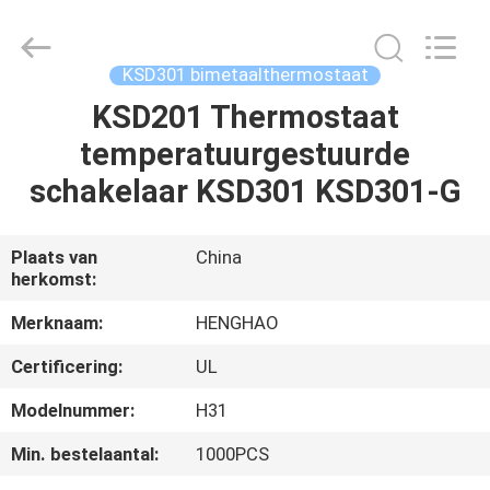
Heng
Hao
Electric
Co.,
Ltd.
KSD301 bimetaalthermostaat
All
Rights
Reserved.
KSD201 Thermostaat
THUIS
temperatuurgestuurde
PRODUCTEN
schakelaar KSD301 KSD301-G
VR-
Plaats van
China
herkomst:
SHOW
Merknaam:
HENGHAO
OVER
Certificering:
UL
ONS
Modelnummer:
H31
Min. bestelaantal:
1000PCS
FABRIEKSREIS