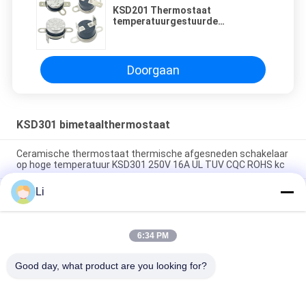
KSD201 Thermostaat
temperatuurgestuurde
schakelaar KSD301 KSD301-G
Doorgaan
KSD301 bimetaalthermostaat
Ceramische thermostaat thermische afgesneden schakelaar
op hoge temperatuur KSD301 250V 16A UL TUV CQC ROHS kc
Li
De bimetaalthermostaten van de Schijf Onverwachte Actie,
lage temperatuur beperkten controleschakelaar H31 250V 10
13C
6:34 PM
Onverwachte Actietype KSD301 Bimetaalthermostaatac
125V 250V Geschatte Macht
Good day, what product are you looking for?
populaire categorieën
Alle