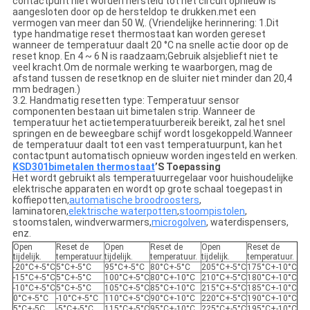
contactpunt niet worden hersteld tot het circuit opnieuw is
aangesloten door op de hersteldop te drukken.met een
vermogen van meer dan 50 W,. (Vriendelijke herinnering: 1.Dit
type handmatige reset thermostaat kan worden gereset
wanneer de temperatuur daalt 20 °C na snelle actie door op de
reset knop. En 4 ~ 6 N is raadzaam;Gebruik alsjeblieft niet te
veel kracht.Om de normale werking te waarborgen, mag de
afstand tussen de resetknop en de sluiter niet minder dan 20,4
mm bedragen.)
3.2. Handmatig resetten type: Temperatuur sensor
componenten bestaan uit bimetalen strip. Wanneer de
temperatuur het actietemperatuurbereik bereikt, zal het snel
springen en de beweegbare schijf wordt losgekoppeld.Wanneer
de temperatuur daalt tot een vast temperatuurpunt, kan het
contactpunt automatisch opnieuw worden ingesteld en werken.
KSD301
bimetalen thermostaat
’
S Toepassing
Het wordt gebruikt als temperatuurregelaar voor huishoudelijke
elektrische apparaten en wordt op grote schaal toegepast in
koffiepotten,
automatische broodroosters
,
laminatoren,
elektrische waterpotten
,
stoompistolen
,
stoomstalen, windverwarmers,
microgolven
, waterdispensers,
enz.
Open
Reset de
Open
Reset de
Open
Reset de
tijdelijk.
temperatuur.
tijdelijk.
temperatuur.
tijdelijk.
temperatuur.
-20°C+-5°C
5°C+-5°C
95°C+-5°C
80°C+-5°C
205°C+-5°C
175°C+-10°C
-15°C+-5°C
5°C+-5°C
100°C+-5°C
80°C+-10°C
210°C+-5°C
180°C+-10°C
-10°C+-5°C
5°C+-5°C
105°C+-5°C
85°C+-10°C
215°C+-5°C
185°C+-10°C
0°C+-5°C
-10°C+-5°C
110°C+-5°C
90°C+-10°C
220°C+-5°C
190°C+-10°C
5°C+-5C
-5°C+-5°C
115°C+-5°C
95°C+-10°C
225°C+-5°C
195°C+-10°C