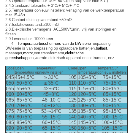
2.3.
Operatietemperatuur: 40~150
°C
(een stap voor elke 5
)
°C
2.4.
Standaard tolerantie:
+-
3
/
+-
5
/
+-
7
°C
°C
°C
2.5.
Temperatuur opnieuw instellen: verlaging van de werktemperatuur
met 15-45
°C
2.6.
Contact sluitingsweerstand:
≤
50mΩ
2.7.
Isolatieweerstand:
≥
100 mΩ
2.8.
Elektrische vermogens: AC1500V/1min, vrij van storingen en
flitsen.
2.9.
Levensduur: 10000 keer
4.
Temperatuurbeschermers van de BW-serie
Toepassing
BW-serie is van toepassing op oplaadbare batterijen,
ballast
,
massager,
motor,
een transformator,
elektrische
gereedschappen,
warmte-elektrisch apparaat en instrument, enz.
Code
Open
Temperatuur
Code
Open
Temperatuur
temperatuur
opnieuw instellen
temperatuur
opnieuw instellen
045
45+4.5
°C
≥ 33
°C
105
105+5
°C
75+15
°C
050
50+5
°C
≥ 35
°C
110
110+5
°C
75+15
°C
055
55+5
°C
42+6
°C
115
115+5
°C
80+15
°C
060
60+5
°C
45+8
°C
120
120+5
°C
85+15
°C
065
65+5
°C
48+10
°C
125
125+5
°C
85+15
°C
070
70+5
°C
50+12
°C
130
130+5
°C
90+15
°C
075
75+5
°C
53+-14
°C
135
135+5
°C
95+15
°C
080
80+5
°C
55+15
°C
140
140+5
°C
100+15
°C
085
85+5
°C
60+15
°C
145
145+5
°C
100+15
°C
090
90+5
°C
65+15
°C
150
150+5
°C
105+15
°C