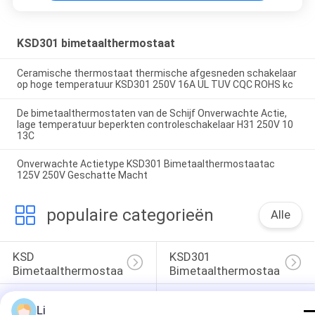
KSD301 bimetaalthermostaat
Ceramische thermostaat thermische afgesneden schakelaar
op hoge temperatuur KSD301 250V 16A UL TUV CQC ROHS kc
De bimetaalthermostaten van de Schijf Onverwachte Actie,
lage temperatuur beperkten controleschakelaar H31 250V 10
13C
Onverwachte Actietype KSD301 Bimetaalthermostaatac
125V 250V Geschatte Macht
populaire categorieën
Alle
KSD 
KSD301 
Bimetaalthermostaat
Bimetaalthermostaat
Thermische 
KSD302 
Li
Beschermingsschakelaar
Thermostaat