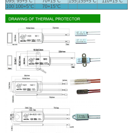
095
95+5
°C
70+15
°C
155
155+5
°C
110+15
°C
100
100+5
°C
70+15
°C