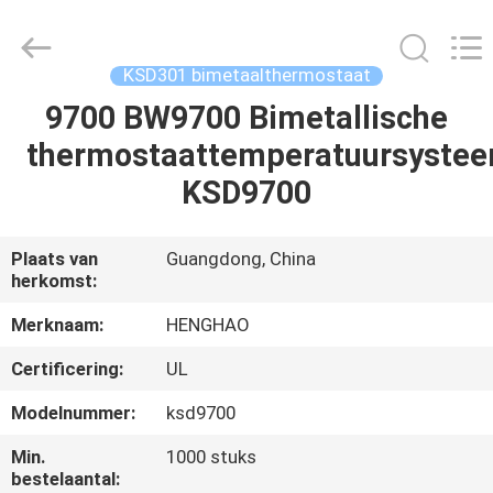
Heng
Hao
Electric
Co.,
Ltd.
KSD301 bimetaalthermostaat
All
Rights
Reserved.
9700 BW9700 Bimetallische
THUIS
thermostaattemperatuursyste
PRODUCTEN
KSD9700
VR-
Plaats van
Guangdong, China
herkomst:
SHOW
Merknaam:
HENGHAO
OVER
Certificering:
UL
ONS
Modelnummer:
ksd9700
Min.
1000 stuks
FABRIEKSREIS
bestelaantal: