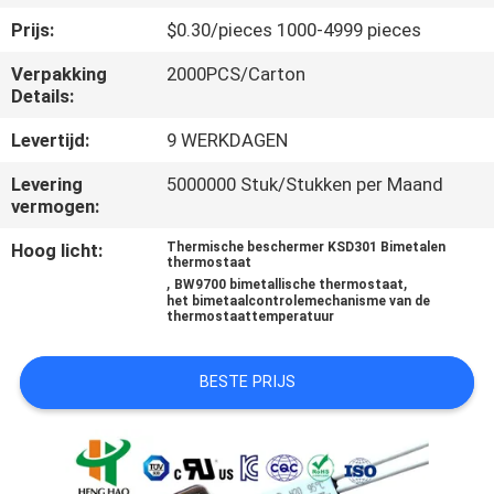
Prijs:
$0.30/pieces 1000-4999 pieces
KWALITEITSCONTROLE
Verpakking
2000PCS/Carton
Details:
CONTACTEER
Levertijd:
9 WERKDAGEN
ONS
Levering
5000000 Stuk/Stukken per Maand
vermogen:
NIEUWS
Hoog licht:
Thermische beschermer KSD301 Bimetalen
thermostaat
,
,
BW9700 bimetallische thermostaat
ALLE
het bimetaalcontrolemechanisme van de
thermostaattemperatuur
GEVALLEN
BESTE PRIJS
SITEMAP
PRIVACY