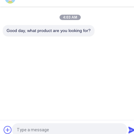
Ksd Thermische 
NTC-De Sensor Van De 
Schakelaar
Thermistortemperatuur
4:03 AM
17AM Thermische 
Thermische 
Good day, what product are you looking for?
Beschermer
Scheidingsschakelaar
Vraag een offerte aan