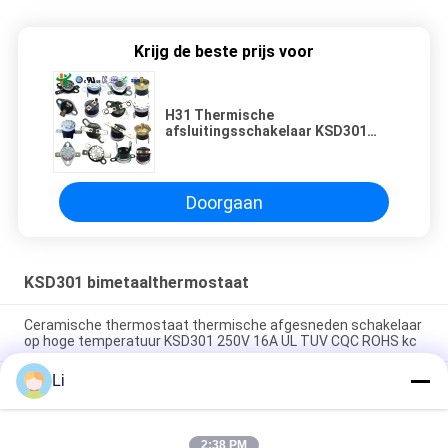
Krijg de beste prijs voor
H31 Thermische
afsluitingsschakelaar KSD301
Mini Bimetalen Thermische
Schakelaar KSD301 Thermostaat
KI31
Doorgaan
KSD301 bimetaalthermostaat
Ceramische thermostaat thermische afgesneden schakelaar
op hoge temperatuur KSD301 250V 16A UL TUV CQC ROHS kc
Li
De bimetaalthermostaten van de Schijf Onverwachte Actie,
lage temperatuur beperkten controleschakelaar H31 250V 10
13C
2:38 PM