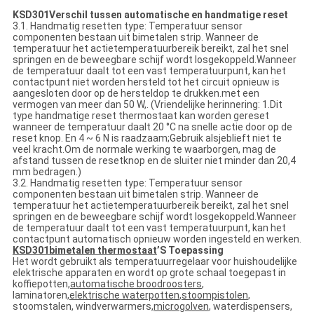
K
SD301
Verschil tussen automatische en handmatige reset
3.1. Handmatig resetten type: Temperatuur sensor
componenten bestaan uit bimetalen strip. Wanneer de
temperatuur het actietemperatuurbereik bereikt, zal het snel
springen en de beweegbare schijf wordt losgekoppeld.Wanneer
de temperatuur daalt tot een vast temperatuurpunt, kan het
contactpunt niet worden hersteld tot het circuit opnieuw is
aangesloten door op de hersteldop te drukken.met een
vermogen van meer dan 50 W,. (Vriendelijke herinnering: 1.Dit
type handmatige reset thermostaat kan worden gereset
wanneer de temperatuur daalt 20 °C na snelle actie door op de
reset knop. En 4 ~ 6 N is raadzaam;Gebruik alsjeblieft niet te
veel kracht.Om de normale werking te waarborgen, mag de
afstand tussen de resetknop en de sluiter niet minder dan 20,4
mm bedragen.)
3.2. Handmatig resetten type: Temperatuur sensor
componenten bestaan uit bimetalen strip. Wanneer de
temperatuur het actietemperatuurbereik bereikt, zal het snel
springen en de beweegbare schijf wordt losgekoppeld.Wanneer
de temperatuur daalt tot een vast temperatuurpunt, kan het
contactpunt automatisch opnieuw worden ingesteld en werken.
KSD301
bimetalen thermostaat
’
S Toepassing
Het wordt gebruikt als temperatuurregelaar voor huishoudelijke
elektrische apparaten en wordt op grote schaal toegepast in
koffiepotten,
automatische broodroosters
,
laminatoren,
elektrische waterpotten
,
stoompistolen
,
stoomstalen, windverwarmers,
microgolven
, waterdispensers,