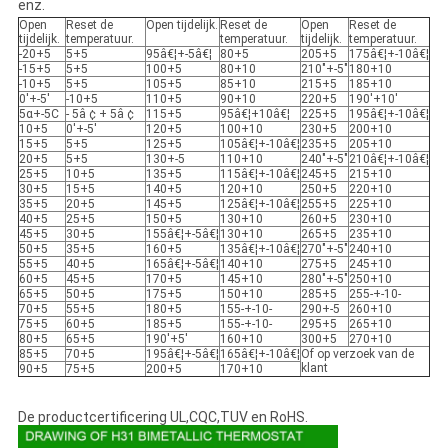
enz.
Open
Reset de
Open tijdelijk.
Reset de
Open
Reset de
tijdelijk.
temperatuur.
temperatuur.
tijdelijk.
temperatuur.
-20+5
5+5
95â€¦+-5â€¦
80+5
205+5
175â€¦+-10â€¦
-15+5
5+5
100+5
80+10
210"+-5"
180+10
-10+5
5+5
105+5
85+10
215+5
185+10
0'+-5'
-10+5
110+5
90+10
220+5
190'+10'
5α+-5C
- 5â ¢ + 5â ¢
115+5
95â€¦+10â€¦
225+5
195â€¦+-10â€¦
10+5
0'+-5'
120+5
100+10
230+5
200+10
15+5
5+5
125+5
105â€¦+-10â€¦
235+5
205+10
20+5
5+5
130+-5
110+10
240"+-5"
210â€¦+-10â€¦
25+5
10+5
135+5
115â€¦+-10â€¦
245+5
215+10
30+5
15+5
140+5
120+10
250+5
220+10
35+5
20+5
145+5
125â€¦+-10â€¦
255+5
225+10
40+5
25+5
150+5
130+10
260+5
230+10
45+5
30+5
155â€¦+-5â€¦
130+10
265+5
235+10
50+5
35+5
160+5
135â€¦+-10â€¦
270"+-5"
240+10
55+5
40+5
165â€¦+-5â€¦
140+10
275+5
245+10
60+5
45+5
170+5
145+10
280"+-5"
250+10
65+5
50+5
175+5
150+10
285+5
255-+-10-
70+5
55+5
180+5
155-+-10-
290+-5
260+10
75+5
60+5
185+5
155-+-10-
295+5
265+10
80+5
65+5
190'+5'
160+10
300+5
270+10
85+5
70+5
195â€¦+-5â€¦
165â€¦+-10â€¦
Of op verzoek van de
klant
90+5
75+5
200+5
170+10
De productcertificering UL,CQC,TUV en RoHS.