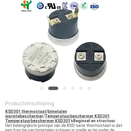
POLICY
Productomschrijving
KSD301 thermostaat
/
bimetalen
warmtebeschermer
/
Temperatuurbeschermer KSD301
Temperatuurbeschermer KSD301
’
s
Beginsel en structuur
Het belangrijkste principe van de KSD-serie thermostaat is dat
een functie van bimetalen schijven is snelle actie onder de