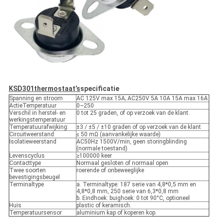
KSD301
thermostaat
’
s
specificatie
Spanning en stroom
AC 125V max 15A; AC250V 5A 10A 15A max 16A
ActieTemperatuur
0~250
Verschil in herstel- en
0 tot 25 graden, of op verzoek van de klant.
werkingstemperatuur
Temperatuurafwijking:
±3 / ±5 / ±10 graden of op verzoek van de klant
Circuitweerstand
≤ 50 mΩ (aanvankelijke waarde)
Isolatieweerstand
AC50Hz 1500V/min, geen storingblinding
(normale toestand)
Levenscyclus
≥100000 keer
Contacttype
Normaal gesloten of normaal open
Twee soorten
roerende of onbeweeglijke
bevestigingsbeugel
Terminaltype
a. Terminaltype: 187 serie van 4,8*0,5 mm en
4,8*0,8 mm, 250 serie van 6,3*0,8 mm
b. Eindhoek: buighoek: 0 tot 90°C, optioneel
Huis
plastic of keramisch.
Temperatuursensor
aluminium kap of koperen kop.