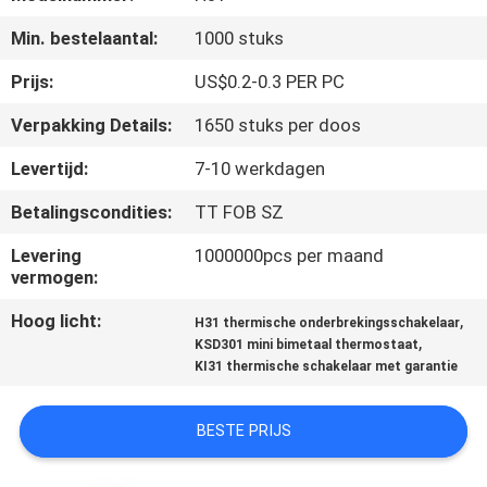
Min. bestelaantal:
1000 stuks
KWALITEITSCONTROLE
Prijs:
US$0.2-0.3 PER PC
CONTACTEER
Verpakking Details:
1650 stuks per doos
ONS
Levertijd:
7-10 werkdagen
Betalingscondities:
TT FOB SZ
NIEUWS
Levering
1000000pcs per maand
vermogen:
ALLE
Hoog licht:
,
GEVALLEN
H31 thermische onderbrekingsschakelaar
,
KSD301 mini bimetaal thermostaat
KI31 thermische schakelaar met garantie
SITEMAP
BESTE PRIJS
PRIVACY