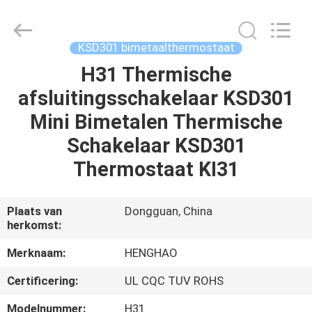
Heng
Hao
Electric
Co.,
Ltd.
KSD301 bimetaalthermostaat
All
Rights
Reserved.
H31 Thermische
THUIS
afsluitingsschakelaar KSD301
PRODUCTEN
Mini Bimetalen Thermische
Schakelaar KSD301
VR-
Thermostaat KI31
SHOW
Plaats van
Dongguan, China
herkomst:
OVER
ONS
Merknaam:
HENGHAO
Certificering:
UL CQC TUV ROHS
FABRIEKSREIS
Modelnummer:
H31