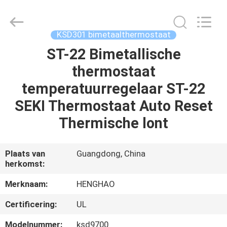
Heng
Hao
Electric
Co.,
Ltd.
KSD301 bimetaalthermostaat
All
Rights
Reserved.
ST-22 Bimetallische
THUIS
thermostaat
PRODUCTEN
temperatuurregelaar ST-22
SEKI Thermostaat Auto Reset
VR-
Thermische lont
SHOW
Plaats van
Guangdong, China
herkomst:
OVER
ONS
Merknaam:
HENGHAO
Certificering:
UL
FABRIEKSREIS
Modelnummer:
ksd9700