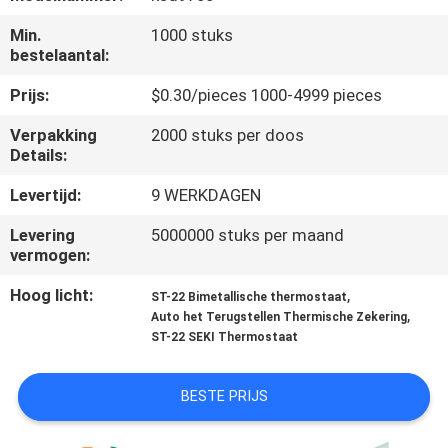
Min.
1000 stuks
KWALITEITSCONTROLE
bestelaantal:
Prijs:
$0.30/pieces 1000-4999 pieces
CONTACTEER
Verpakking
2000 stuks per doos
ONS
Details:
Levertijd:
9 WERKDAGEN
NIEUWS
Levering
5000000 stuks per maand
vermogen:
ALLE
Hoog licht:
,
GEVALLEN
ST-22 Bimetallische thermostaat
,
Auto het Terugstellen Thermische Zekering
ST-22 SEKI Thermostaat
SITEMAP
BESTE PRIJS
PRIVACY