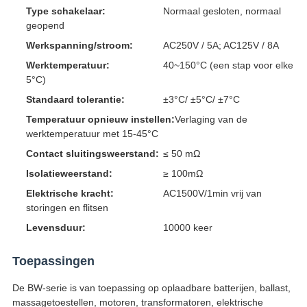
Type schakelaar:
Normaal gesloten, normaal
geopend
Werkspanning/stroom:
AC250V / 5A; AC125V / 8A
Werktemperatuur:
40~150°C (een stap voor elke
5°C)
Standaard tolerantie:
±3°C/ ±5°C/ ±7°C
Temperatuur opnieuw instellen:
Verlaging van de
werktemperatuur met 15-45°C
Contact sluitingsweerstand:
≤ 50 mΩ
Isolatieweerstand:
≥ 100mΩ
Elektrische kracht:
AC1500V/1min vrij van
storingen en flitsen
Levensduur:
10000 keer
Toepassingen
De BW-serie is van toepassing op oplaadbare batterijen, ballast,
massagetoestellen, motoren, transformatoren, elektrische