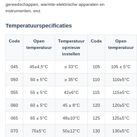
gereedschappen, warmte-elektrische apparaten en
instrumenten, enz.
Temperatuurspecificaties
Code
Open
Temperatuur
Code
Open
temperatuur
opnieuw
temperatuur
instellen
045
45±4,5°C
≥ 33°C
105
105 ± 5°C
050
50 ± 5°C
≥ 35°C
110
110±5°C
055
55 ± 5°C
42±6°C
115
115±5°C
060
60 ± 5°C
45 ± 8°C
120
120±5°C
065
65 ± 5°C
48±10°C
125
125±5°C
070
70±5°C
50±12°C
130
130±5°C