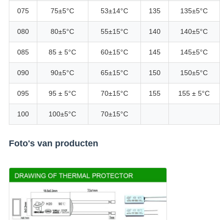
075
75±5°C
53±14°C
135
135±5°C
080
80±5°C
55±15°C
140
140±5°C
085
85 ± 5°C
60±15°C
145
145±5°C
090
90±5°C
65±15°C
150
150±5°C
095
95 ± 5°C
70±15°C
155
155 ± 5°C
100
100±5°C
70±15°C
Foto's van producten