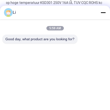
op hoge temperatuur KSD301 250V 16A UL TUV CQC ROHS kc
Li
De bimetaalthermostaten van de Schijf Onverwachte Actie,
lage temperatuur beperkten controleschakelaar H31 250V 10
13C
5:59 AM
Onverwachte Actietype KSD301 Bimetaalthermostaatac
125V 250V Geschatte Macht
Good day, what product are you looking for?
populaire categorieën
Alle
KSD 
KSD301 
Bimetaalthermostaat
Bimetaalthermostaat
Thermische 
KSD302 
Beschermingsschakelaar
Thermostaat
Ksd Thermische 
NTC-De Sensor Van De 
Schakelaar
Thermistortemperatuur
17AM Thermische 
Thermische 