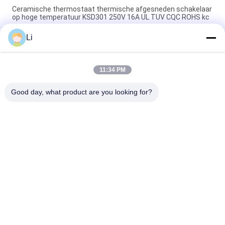
Ceramische thermostaat thermische afgesneden schakelaar
op hoge temperatuur KSD301 250V 16A UL TUV CQC ROHS kc
Li
De bimetaalthermostaten van de Schijf Onverwachte Actie,
lage temperatuur beperkten controleschakelaar H31 250V 10
13C
11:34 PM
Onverwachte Actietype KSD301 Bimetaalthermostaatac
125V 250V Geschatte Macht
Good day, what product are you looking for?
populaire categorieën
Alle
KSD 
KSD301 
Bimetaalthermostaat
Bimetaalthermostaat
Thermische 
KSD302 
Beschermingsschakelaar
Thermostaat
Ksd Thermische 
NTC-De Sensor Van De 
Schakelaar
Thermistortemperatuur