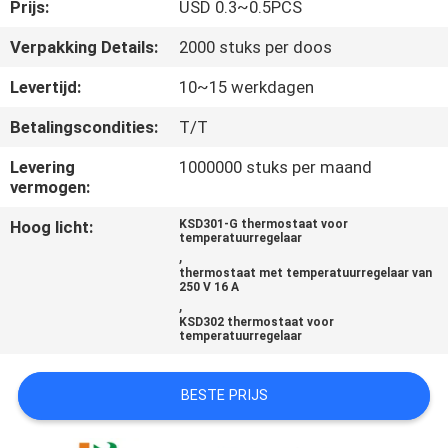
Prijs:
USD 0.3~0.5PCS
KWALITEITSCONTROLE
Verpakking Details:
2000 stuks per doos
Levertijd:
10~15 werkdagen
CONTACTEER
Betalingscondities:
T/T
ONS
Levering
1000000 stuks per maand
vermogen:
NIEUWS
Hoog licht:
KSD301-G thermostaat voor
temperatuurregelaar
,
ALLE
thermostaat met temperatuurregelaar van
250 V 16 A
GEVALLEN
,
KSD302 thermostaat voor
temperatuurregelaar
SITEMAP
BESTE PRIJS
PRIVACY