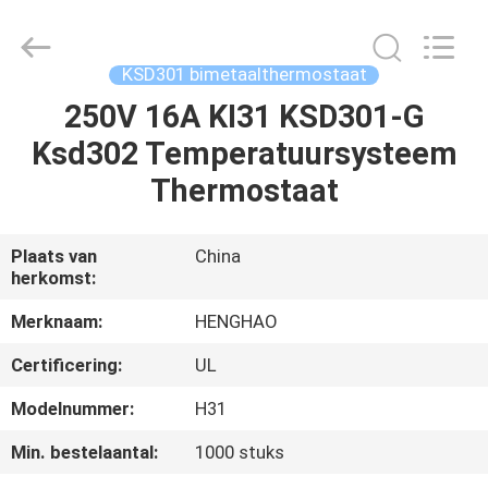
Heng
Hao
Electric
Co.,
Ltd.
KSD301 bimetaalthermostaat
All
Rights
Reserved.
250V 16A KI31 KSD301-G
THUIS
Ksd302 Temperatuursysteem
PRODUCTEN
Thermostaat
VR-
Plaats van
China
herkomst:
SHOW
Merknaam:
HENGHAO
OVER
Certificering:
UL
ONS
Modelnummer:
H31
Min. bestelaantal:
1000 stuks
FABRIEKSREIS