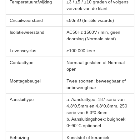
Temperatuurafwijking
±3 / ±5 / ±10 graden of volgens
verzoek van de klant
Circuitweerstand
≤50mΩ (Initiële waarde)
Isolatieweerstand
AC50Hz 1500V / min, geen
doorslag (Normale staat)
Levenscyclus
≥100.000 keer
Contacttype
Normaal gesloten of Normaal
open
Montagebeugel
Twee soorten: beweegbaar of
onbeweegbaar
Aansluittype
a. Aansluittype: 187 serie van
4.8*0.5mm en 4.8*0.8mm, 250
serie van 6.3*0.8mm
b. Aansluitingshoek: buighoek:
0~90°C optioneel
Behuizing
Kunststof of keramiek